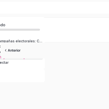
ado
Pilares de las campañas electorales: Comunicaciones
Usa Liane para tu campaña digital: ¡Transforma tus likes en votos!
Anterior
Uso de Inteligencia Artificial en campañas políticas
Claves para manejar una campaña en crisis
ectar