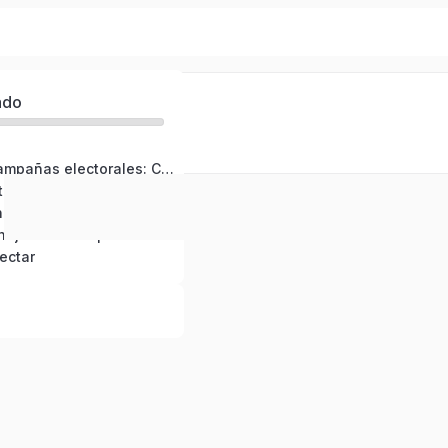
ado
Pilares de las campañas electorales: Comunicaciones
Usa Liane para tu campaña digital: ¡Transforma tus likes en votos!
Uso de Inteligencia Artificial en campañas políticas
Claves para manejar una campaña en crisis
ectar