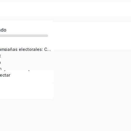
ado
Pilares de las campañas electorales: Comunicaciones
Usa Liane para tu campaña digital: ¡Transforma tus likes en votos!
Uso de Inteligencia Artificial en campañas políticas
Claves para manejar una campaña en crisis
ectar