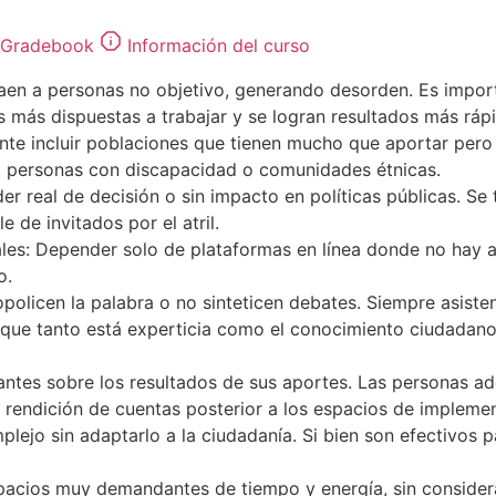
Gradebook
Información del curso
n a personas no objetivo, generando desorden. Es importan
s más dispuestas a trabajar y se logran resultados más ráp
nte incluir poblaciones que tienen mucho que aportar pero
s, personas con discapacidad o comunidades étnicas.
er real de decisión o sin impacto en políticas públicas. Se
e de invitados por el atril.
ales: Depender solo de plataformas en línea donde no hay a
o.
policen la palabra o no sinteticen debates. Siempre asist
que tanto está experticia como el conocimiento ciudadano 
pantes sobre los resultados de sus aportes. Las personas ado
a rendición de cuentas posterior a los espacios de impleme
ejo sin adaptarlo a la ciudadanía. Si bien son efectivos p
spacios muy demandantes de tiempo y energía, sin considera