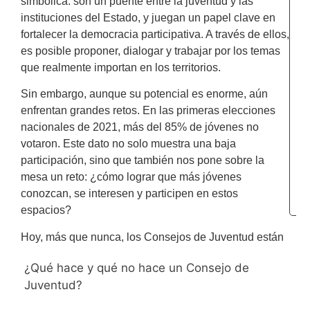
simbólica: son un puente entre la juventud y las
instituciones del Estado, y juegan un papel clave en
A
fortalecer la democracia participativa. A través de ellos,
Y
u
es posible proponer, dialogar y trabajar por los temas
s
que realmente importan en los territorios.
i
Sin embargo, aunque su potencial es enorme, aún
s
enfrentan grandes retos. En las primeras elecciones
e
l
nacionales de 2021, más del 85% de jóvenes no
p
votaron. Este dato no solo muestra una baja
t
participación, sino que también nos pone sobre la
S
mesa un reto: ¿cómo lograr que más jóvenes
C
conozcan, se interesen y participen en estos
espacios?
Hoy, más que nunca, los Consejos de Juventud están
en el centro del debate. No solo porque pueden ser
¿Qué hace y qué no hace un Consejo de
una escuela para nuevos liderazgos, sino porque
Juventud?
pueden convertirse en verdaderas plataformas para
construir agendas colectivas, conectar con el Estado y