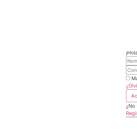
¡Hol
Ma
¿Olv
Ac
¿No 
Regí