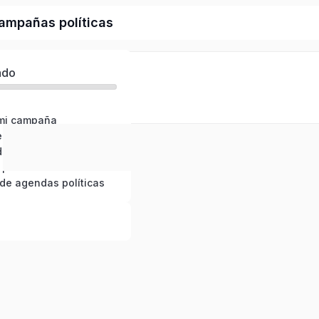
ampañas políticas
ado
mi campaña
Construcción de tu propia agenda política
Los momentos de la participación ciudadana
Buenas y malas prácticas en la construcción de agendas con la ciudadanía
de agendas políticas