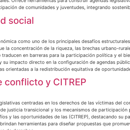
es. Ofrece herramientas para construir agendas legislativ
cipación de comunidades y juventudes, integrando sostenibili
d social
ómica como uno de los principales desafíos estructurales q
la concentración de la riqueza, las brechas urbano-rurales
raducen en barreras para la participación política y el bi
 y su impacto directo en la configuración de agendas públ
s orientadas a la redistribución equitativa de oportunidades,
 conflicto y CITREP
islativas centradas en los derechos de las víctimas del c
de justicia transicional y los mecanismos de participación 
fíos y las oportunidades de las (CITREP), destacando su pap
e brindan herramientas para diseñar propuestas que promuevan